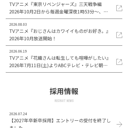
TVアニメ『東京リベンジャーズ』三天戦争編
2026年10月2日から毎週金曜深夜1時53分〜、
MBS・TBS・CBC”アニメイズム”枠、AT-Xほかに
2026.08.03
て放送開始！
TVアニメ『おじさんはカワイイものがお好き。』
2026年10月放送開始！
2026.06.19
TVアニメ『花織さんは転生しても喧嘩がしたい』
2026年7月11日(土)よりABCテレビ・テレビ朝日
系列全国24局ネット『ANiMAZiNG!!!』枠、ＢＳ
日テレ、AT-Xにて放送開始！
採用情報
RECRUIT news
2026.07.24
【2027年卒新卒採用】エントリーの受付を終了し
ました。