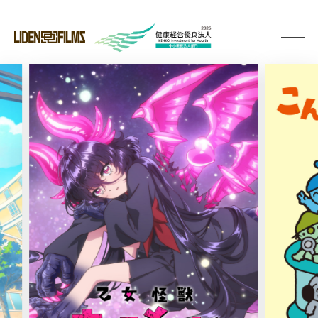
メ
ニ
ュ
ー
を
開
閉
す
る